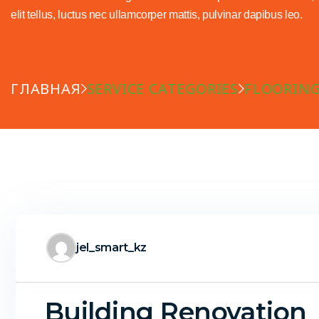
elit tellus, luctus nec ullamcorper mattis, pulvinar dapibus leo.
ГЛАВНАЯ
SERVICE CATEGORIES
FLOORING
jel_smart_kz
Building Renovation