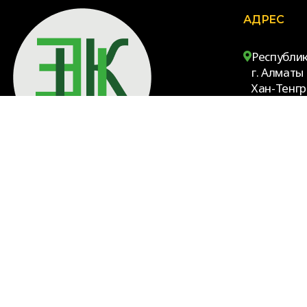
АДРЕС
Республик
г. Алмат
Хан-Тенгри
проспект
Производство контрольно-
индикаторных пломб и ушных бирок
для идентификации сельско-
хозяйственных животных
© 2026 ТОО «Единый Консолидирующий Центр». Все права за