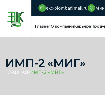
ekc-plomba@mail.ru
Микр
Главная
О компании
Карьера
Проду
ИМП-2 «МИГ»
ГЛАВНАЯ
ИМП-2 «МИГ»