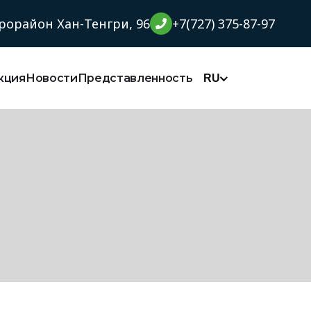
орайон Хан-Тенгри, 96
+7(727) 375-87-97
кция
Новости
Представленность
RU