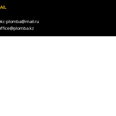
AIL
ekc-plomba@mail.ru
office@plomba.kz
Create by Klaster web