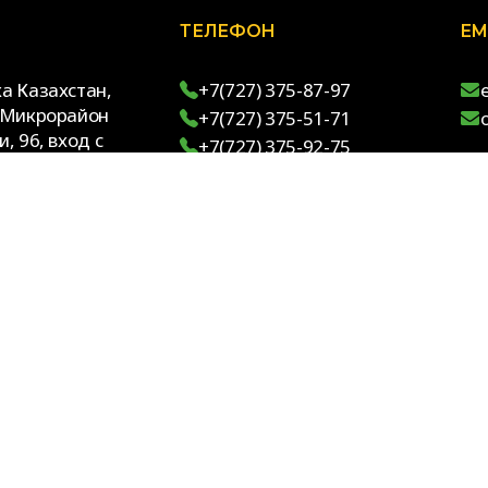
ТЕЛЕФОН
EM
а Казахстан,
+7(727) 375-87-97
ы Микрорайон
+7(727) 375-51-71
, 96, вход с
+7(727) 375-92-75
а Дулати
щищены