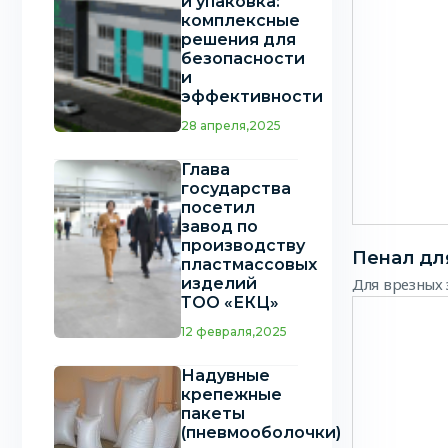
и упаковка:
комплексные
решения для
безопасности
и
эффективности
28 апреля,2025
Глава
государства
посетил
завод по
производству
Пенал дл
пластмассовых
изделий
Для врезных 
ТОО «ЕКЦ»
12 февраля,2025
Надувные
крепежные
пакеты
(пневмооболочки)