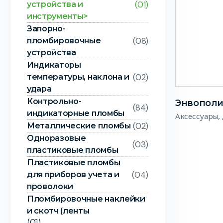
(01)
устройства и
инструменты>
Запорно-
(08)
пломбировочные
устройства
Индикаторы
(02)
температуры, наклона и
удара
Контрольно-
Энвопол
(84)
индикаторные пломбы
,
Аксессуары
(02)
Металлические пломбы
Одноразовые
(03)
пластиковые пломбы
Пластиковые пломбы
(04)
для приборов учета и
проволоки
Пломбировочные наклейки
и скотч (ленты
(01)